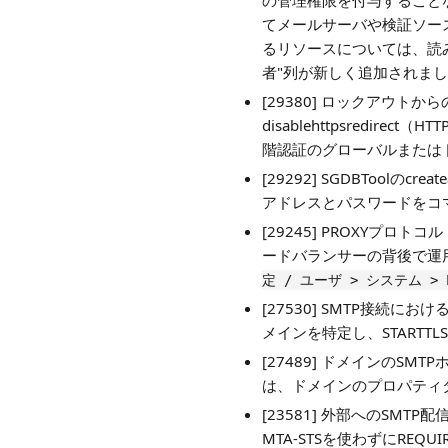
の管理権限を付与すること
てメールサーバや検証ソー
るリソースについては、読
者"列が新しく追加されま
[29380] ロックアウトか
disablehttpsredire
階認証のグローバルまたは
[29292] SGDBTool
アドレスとパスワードをコ
[29245] PROXYプロト
ードバランサーの背後で運
定 / ユーザ > システム > 
[27530] SMTP接
メインを特定し、STARTT
[27489] ドメインの
は、ドメインのプロパティ
[23581] 外部へのSMT
MTA-STSを使わずにREQ