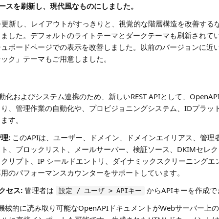
ーフェースを刷新し、現代風なものにしました。
を更新し、レイアウトがすっきりと、視覚的な階層構造を改善する
しました。デフォルトのライトテーマとダークテーマも刷新されて
シュボードページでの表示を改善しました。以前のバージョンに近
シック」テーマもご用意しました。
yに、自動化およびシステム連携のため、新しいREST APIとして、OpenAPI
り、管理作業の自動化や、プロビジョニングシステム、IDプラッ
ります。
理:
このAPIは、ユーザー、ドメイン、ドメインエイリアス、管理者
ト、ブロックリスト、メールサーバー、検証ソース、DKIMセレクタ
クリプト、IP シールドエントリ、ダイナミックスクリーニングエン
専用のパフォーマンスカウンターをサポートしています。
クセス:
管理者は
からAPIキーを作成
設定 / ユーザ > APIキー
機械的に読み取り可能なOpenAPIドキュメントがWebサーバー上