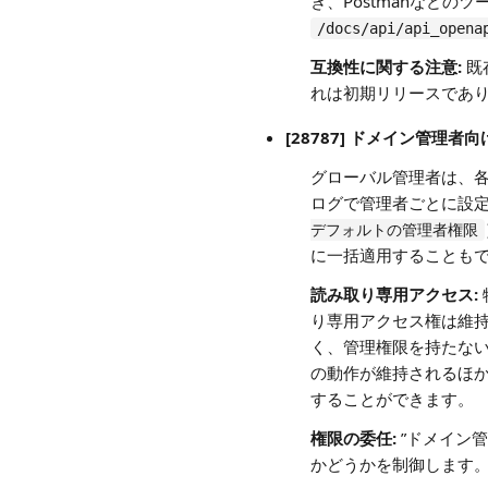
き、Postmanなど
/docs/api/api_opena
互換性に関する注意:
既
れは初期リリースであ
[28787] ドメイン管理者
グローバル管理者は、
ログで管理者ごとに設定
デフォルトの管理者権限
に一括適用することも
読み取り専用アクセス:
り専用アクセス権は維持
く、管理権限を持たない
の動作が維持されるほ
することができます。
権限の委任:
”ドメイン
かどうかを制御します