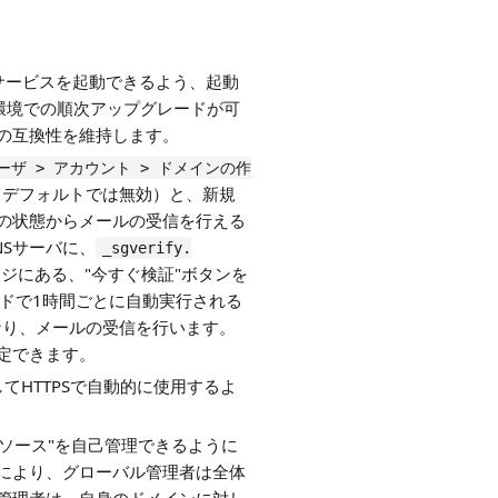
合でもサービスを起動できるよう、起動
ター環境での順次アップグレードが可
の互換性を維持します。
ユーザ > アカウント > ドメインの作
（デフォルトでは無効）と、新規
の状態からメールの受信を行える
Sサーバに、
_sgverify.
ジにある、"今すぐ検証"ボタンを
ドで1時間ごとに自動実行される
" となり、メールの受信を行います。
定できます。
してHTTPSで自動的に使用するよ
証ソース"を自己管理できるように
により、グローバル管理者は全体