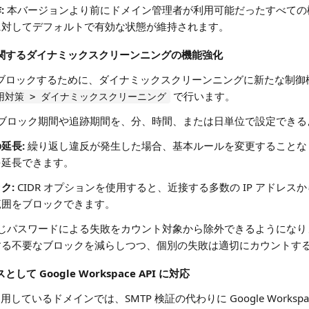
:
本バージョンより前にドメイン管理者が利用可能だったすべての
に対してデフォルトで有効な状態が維持されます。
追跡に関するダイナミックスクリーンニングの機能強化
ブロックするために、ダイナミックスクリーンニングに新たな制御
で行います。
用対策 > ダイナミックスクリーニング
ブロック期間や追跡期間を、分、時間、または日単位で設定できる
延長:
繰り返し違反が発生した場合、基本ルールを変更することな
を延長できます。
ク:
CIDR オプションを使用すると、近接する多数の IP アドレ
範囲をブロックできます。
じパスワードによる失敗をカウント対象から除外できるようになり
する不要なブロックを減らしつつ、個別の失敗は適切にカウントす
して Google Workspace API に対応
e を利用しているドメインでは、SMTP 検証の代わりに Google Works