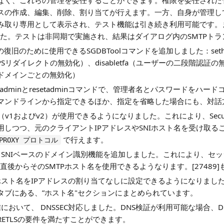
なく、これらの管理を委任することができます。権限を委任された
スの作成、編集、削除、割り当てが行えます。一方、自身が管理し
み取り専用として表示され、テスト機能は引き続き利用可能です。
した。テストは非同期で実施され、結果はダイアログ内のSMTPト
らの復旧のために使用できるSGDBToolコマンドを追加しました：setht
ct（HTTPSリダイレクトの無効化）、disabletfa（ユーザーの二段階認証の無効
ドメインごとの無効化）
のcreateadminとresetadminコマンドで、管理者名とパスワード
マンドラインから指定できるほか、指定を省略した場合にも、対話
コル（v1およびv2）が使用できるようになりました。これにより、Securit
用しつつ、元のクライアントIPアドレスやSNIホスト名を受け取
で行えます。
PROXY プロトコル
続におけるSNIベースのドメイン識別機能を追加しました。これにより、
LS直後からそのSMTPホスト名を使用できるようなります。[27489
SMTPホスト名をIPアドレスの割り当てなしに設定できるようになりま
タブにある、”ホスト名"セクションにまとめられています。
P配信において、 DNSSEC対応しました。DNS検証が利用可能な場合、
UIRETLSの要件を満たすことができます。