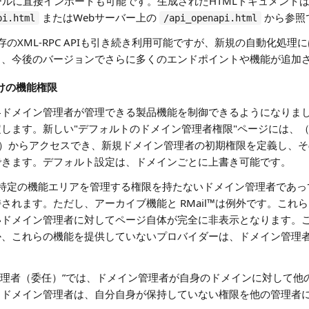
のツールに直接インポートも可能です。生成されたHTMLドキュメント
またはWebサーバー上の
から参照
pi.html
/api_openapi.html
存のXML-RPC APIも引き続き利用可能ですが、新規の自動化処理には
り、今後のバージョンでさらに多くのエンドポイントや機能が追加
向けの機能権限
各ドメイン管理者が管理できる製品機能を制御できるようになりま
します。新しい"デフォルトのドメイン管理者権限"ページには、
）からアクセスでき、新規ドメイン管理者の初期権限を定義し、そ
できます。デフォルト設定は、ドメインごとに上書き可能です。
特定の機能エリアを管理する権限を持たないドメイン管理者であっ
されます。ただし、アーカイブ機能と RMail™は例外です。これ
ドメイン管理者に対してページ自体が完全に非表示となります。これに
か、これらの機能を提供していないプロバイダーは、ドメイン管理
管理者（委任）”では、ドメイン管理者が自身のドメインに対して他
。ドメイン管理者は、自分自身が保持していない権限を他の管理者