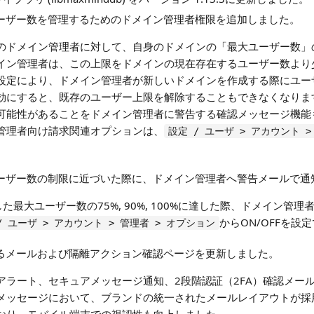
最大ユーザー数を管理するためのドメイン管理者権限を追加しました。
のドメイン管理者に対して、自身のドメインの「最大ユーザー数」
イン管理者は、この上限をドメインの現在存在するユーザー数より
設定により、ドメイン管理者が新しいドメインを作成する際にユー
効にすると、既存のユーザー上限を解除することもできなくなりま
可能性があることをドメイン管理者に警告する確認メッセージ機能
管理者向け請求関連オプションは、
設定 / ユーザ > アカウント 
最大ユーザー数の制限に近づいた際に、ドメイン管理者へ警告メールで
は、設定した最大ユーザー数の75%, 90%, 100%に達した際、ドメイ
からON/OFFを設
/ ユーザ > アカウント > 管理者 > オプション
生成するメールおよび隔離アクション確認ページを更新しました。
アラート、セキュアメッセージ通知、2段階認証（2FA）確認メー
メッセージにおいて、ブランドの統一されたメールレイアウトが採