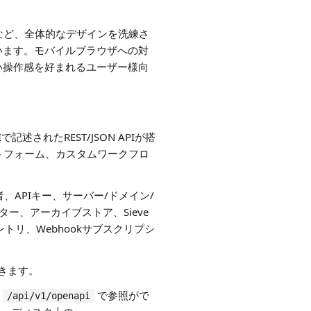
など、全体的なデザインを洗練さ
います。モバイルブラウザへの対
い操作感を好まれるユーザー様向
で記述されたREST/JSON APIが搭
トフォーム、カスタムワークフロ
、APIキー、サーバー/ドメイン/
ー、アーカイブストア、Sieve
トリ、Webhookサブスクリプシ
できます。
の
で参照がで
/api/v1/openapi