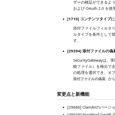
ザーの検証ができるように
および OAuth 2.0 
[1710] コンテンツタイ
添付ファイルフィルタ
ルタイプを条件として
す。
[29394] 添付ファイルの
SecurityGate
能ファイル）を検出で
の処理を選択でき、オ
から
添付ファイルの偽装
変更点と新機能
[29686] ClamAVのバー
[29639] MaxMind Ge