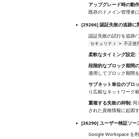
アップグレード時の動作
既存のドメイン管理者
[29266] 認証失敗の
認証失敗の試行を追跡/
セキュリティ > 不正使
柔軟なタイミング設定:
段階的なブロック期間の
適用してブロック期間
サブネット単位のブロッ
り広範なネットワーク
重複する失敗の抑制:
同
された資格情報に起因
[26290] ユーザー検証ソースと
Google Workspac