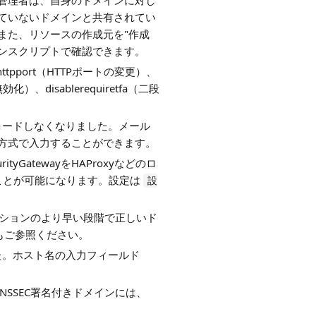
管理者は、自身のドメインに対し
ていないドメインと共有されてい
また、リソースの作成元を"作成
ランスクリプトで確認できます。
tpport（HTTPポートの変更）、
化）、disablerequiretfa（二段
をハードコードしなくなりました。メール
方式で入力することができます。
yGatewayをHAProxyなどのロ
ることが可能になります。設定は
設
セッションのより早い段階で正しいド
]もご参照ください。
した。ホスト名の入力フィールド
DNSSEC署名付きドメインには、