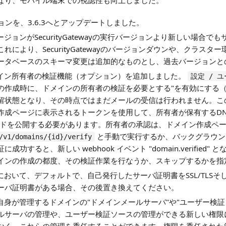
なり、モバイル端末での視認性も向上しました。
バージョンを、3.6.3へとアップデートしました。
のバージョンがSecurityGatewayの実行バージョンより新しい場
により、SecurityGatewayのバージョンダウンや、クラス
ータベースのスキーマ変更は追加的なものとし、過去バージョンと
のドメイン所有者の検証機能（オプション）を追加しました。
設定 / 
の作成時に、ドメインの所有者の検証を必要とする"を有効にする
留状態となり、その時点ではまだメールの受信は行われません。こ
作成ページに表示されるトークンを使用して、所有者が保有するDN
ードを公開する必要があります。所有者の承認は、ドメイン作成ペー
と手動で実行するか、バックグラウン
/v1/domains/{id}/verify
功すると、新しい webhook イベント "domain.verified
インの作成の都度、その検証作業を行なうか、スキップするかを指
ールにおいて、デフォルトで、自己発行したサーバ証明書をSSL/TLSそ
ーバ証明書がある場合、その後置き換えてください。
理者が自身が管理するドメインの"ドメインメールサーバ"や"ユーザー検
ルサーバの管理や、ユーザー検証ソースの管理ができる新しい権限