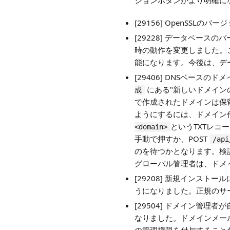
ションボタンがより明確に
[29156] OpenSSLの
[29228] データベース
時の動作を変更しました。これ
能になります。今後は、デ
[29406] DNSベース
にある"新しいドメイン
成
で作成されたドメインは保
ようにするには、ドメイン
というTXTレコ
<domain>
手動で押すか、POST
/api
のを待つかとなります。検証に成
グローバル管理者は、ドメ
[29208] 新規インスト
うになりました。正規のサ
[29504] ドメイン管
なりました。ドメインメー