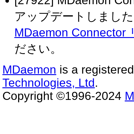
[27922] MDaemon 
アップデートしました
MDaemon Connect
ださい。
MDaemon
is a registere
Technologies, Ltd
.
Copyright ©1996-2024
M