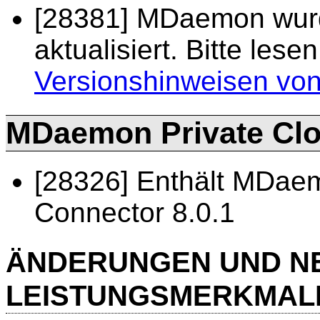
[28381] MDaemon wurd
aktualisiert. Bitte les
Versionshinweisen v
MDaemon Private Clou
[28326] Enthält MDae
Connector 8.0.1
ÄNDERUNGEN UND N
LEISTUNGSMERKMAL