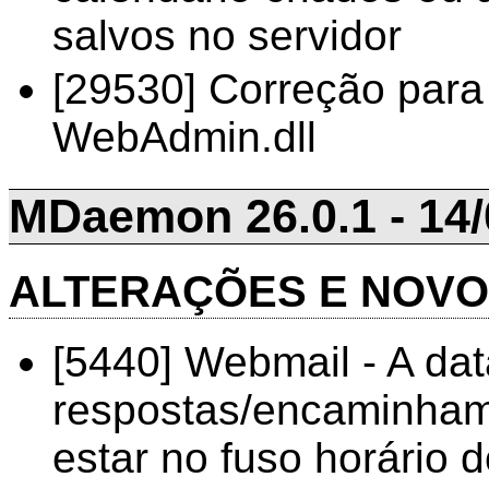
salvos no servidor
[29530] Correção para
WebAdmin.dll
MDaemon 26.0.1 - 14/
ALTERAÇÕES E NOV
[5440] Webmail - A dat
respostas/encaminham
estar no fuso horário 