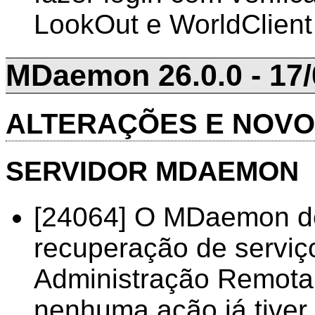
LookOut e WorldClient
MDaemon 26.0.0 - 17/
ALTERAÇÕES E NOV
SERVIDOR MDAEMON
[24064] O MDaemon de
recuperação de serviç
Administração Remota
nenhuma ação já tiver 