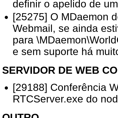
definir o apelido de um
[25275] O MDaemon de
Webmail, se ainda est
para \MDaemon\WorldCl
e sem suporte há muit
SERVIDOR DE WEB C
[29188] Conferência W
RTCServer.exe do node
OUTRO