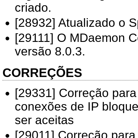
criado.
[28932] Atualizado o 
[29111] O MDaemon Con
versão 8.0.3.
CORREÇÕES
[29331] Correção para
conexões de IP bloqu
ser aceitas
[29011] Correção para 