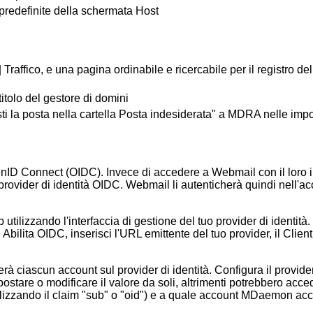
predefinite della schermata Host
| Traffico, e una pagina ordinabile e ricercabile per il registro d
titolo del gestore di domini
i la posta nella cartella Posta indesiderata" a MDRA nelle impos
nID Connect (OIDC). Invece di accedere a Webmail con il loro 
provider di identità OIDC. Webmail li autenticherà quindi nell'
utilizzando l'interfaccia di gestione del tuo provider di identità
ilita OIDC, inserisci l'URL emittente del tuo provider, il Client 
ascun account sul provider di identità. Configura il provider d
stare o modificare il valore da soli, altrimenti potrebbero acc
utilizzando il claim "sub" o "oid") e a quale account MDaemon ac