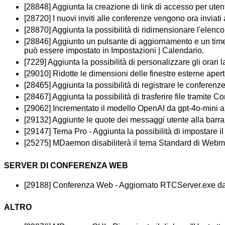
[28848] Aggiunta la creazione di link di accesso per utenti
[28720] I nuovi inviti alle conferenze vengono ora inviati 
[28870] Aggiunta la possibilità di ridimensionare l'elenc
[28846] Aggiunto un pulsante di aggiornamento e un timer
può essere impostato in Impostazioni | Calendario.
[7229] Aggiunta la possibilità di personalizzare gli orari 
[29010] Ridotte le dimensioni delle finestre esterne aper
[28465] Aggiunta la possibilità di registrare le conferenz
[28467] Aggiunta la possibilità di trasferire file tramite
[29062] Incrementato il modello OpenAI da gpt-4o-mini a
[29132] Aggiunte le quote dei messaggi utente alla barr
[29147] Tema Pro - Aggiunta la possibilità di impostare i
[25275] MDaemon disabiliterà il tema Standard di Webmai
SERVER DI CONFERENZA WEB
[29188] Conferenza Web - Aggiornato RTCServer.exe da
ALTRO