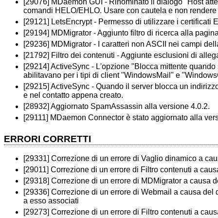
[29076] MDaemon GUI - Rinominato il dialogo "Host attend
comandi HELO/EHLO. Usare con cautela e non rendere u
[29121] LetsEncrypt - Permesso di utilizzare i certificat
[29194] MDMigrator - Aggiunto filtro di ricerca alla pagina
[29236] MDMigrator - I caratteri non ASCII nei campi dell
[21792] Filtro dei contenuti - Aggiunte esclusioni di allega
[29214] ActiveSync - L'opzione "Blocca mittente quando sp
abilitavano per i tipi di client "WindowsMail" e "Windows
[29215] ActiveSync - Quando il server blocca un indirizzo
e nel contatto appena creato.
[28932] Aggiornato SpamAssassin alla versione 4.0.2.
[29111] MDaemon Connector è stato aggiornato alla vers
ERRORI CORRETTI
[29331] Correzione di un errore di Vaglio dinamico a cau
[29011] Correzione di un errore di Filtro contenuti a cau
[29318] Correzione di un errore di MDMigrator a causa de
[29336] Correzione di un errore di Webmail a causa del qu
a esso associati
[29273] Correzione di un errore di Filtro contenuti a caus