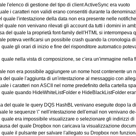
 l'elenco di gestione del tipo di client ActiveSync era vuoto
ale i caratteri non validi erano consentiti durante la denomina
l quale l'intestazione della data non era presente nelle notific
l quale non venivano rilevati gli account da tutti i domini in a
ussa del quale la proprietà font-family dell'HTML si interrompev
le poteva verificarsi un possibile crash quando la cronologia d
quale gli orari di inizio e fine del risponditore automatico pot
quale nella vista di composizione, se c'era un'immagine nella fi
ale non era possibile aggiungere un nome host contenente un n
usa del quale l'aggiunta di un'intestazione al messaggio con al
ale i caratteri non ASCII nel nome predefinito della cartella sp
l quale quando HideWhiteListFolder e HideBlackListFolder erano 
ausa del quale le query DQS HashBL venivano eseguite dopo la d
ale le sequenze \" nell'intestazione dell'email non venivano d
uale era impossibile visualizzare o selezionare gli indirizzi di u
causa del quale Dropbox non caricava la visualizzazione documen
 quale il pulsante per salvare l'allegato su Dropbox non funzio