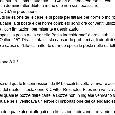
ibili" in "Domini attendibili". I valori qui sono confrontati c
n dominio attendibile a meno che non sia necessario.
i ECDSA in produzione
 di selezione delle caselle di posta per filtrare per nome o indir
a casella di posta e del nome completo sono ora convertiti utili
ti con limitazioni per mittente e destinatario.
osti la posta nella cartella Posta indesiderata" è ora disabilita
Outlook15". Disabilitala se sta causando problemi agli utenti di
 a causa di "Blocca mittente quando sposti la posta nella cartel
ione 8.0.3.
sa del quale le connessioni da IP bloccati talvolta venivano acc
sa del quale l'intestazione X-CFilter-Restricted-Files non veniva
l quale le bozze dalle cartelle Bozze non in inglese venivano sa
ale se si verificava un errore di importazione del calendario est
a del quale alcuni allegati con limitazioni potevano non venire b