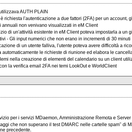
 utilizzava AUTH PLAIN
richiesta l'autenticazione a due fattori (2FA) per un account, gl
i annuali non venivano visualizzati in eM Client
zio di un'attività esistente in eM Client poteva impostarla a un 
ivi - Gli input numerici che non erano in incrementi di 30 minuti r
zione di un utente falliva, l'utente poteva avere difficoltà a ri
 automaticamente le richieste di riunione ed elabora le cancell
emi nella creazione di elementi del calendario su un client util
on la verifica email 2FA nei temi LookOut e WorldClient
rvizio per i servizi MDaemon, Amministrazione Remota e Server 
essaggi che non superano il test DMARC nelle cartelle spam" di 
one precedente.