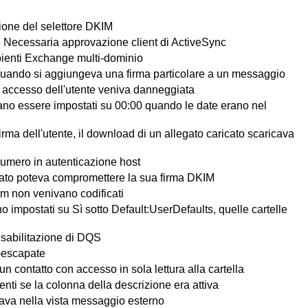
zione del selettore DKIM
he Necessaria approvazione client di ActiveSync
mbienti Exchange multi-dominio
a quando si aggiungeva una firma particolare a un messaggio
i accesso dell'utente veniva danneggiata
evano essere impostati su 00:00 quando le date erano nel
rma dell'utente, il download di un allegato caricato scaricava
umero in autenticazione host
legato poteva compromettere la sua firma DKIM
am non venivano codificati
impostati su Sì sotto Default:UserDefaults, quelle cartelle
isabilitazione di DQS
e-escapate
n contatto con accesso in sola lettura alla cartella
ti se la colonna della descrizione era attiva
nava nella vista messaggio esterno