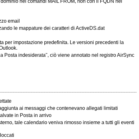
on il dominio nei comandi MAIL FROM, non con il FQDN nei
izzo email
zzando le mappature dei caratteri di ActiveDS.dat
ta per impostazione predefinita. Le versioni precedenti la
 Outlook.
la Posta indesiderata", ciò viene annotato nel registro AirSync
ettate
 aggiunta ai messaggi che contenevano allegati limitati
lvate in Posta in arrivo
erno, tale calendario veniva rimosso insieme a tutti gli eventi
loccati