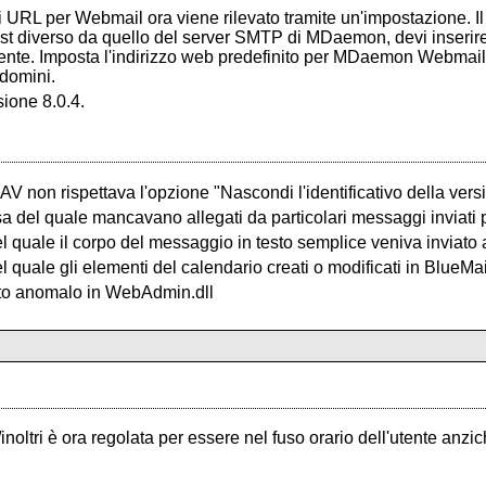
URL per Webmail ora viene rilevato tramite un'impostazione. Il val
 diverso da quello del server SMTP di MDaemon, devi inserire
mente. Imposta l'indirizzo web predefinito per MDaemon Webmail
domini.
ione 8.0.4.
 non rispettava l'opzione "Nascondi l'identificativo della vers
usa del quale mancavano allegati da particolari messaggi inviati
el quale il corpo del messaggio in testo semplice veniva invia
 quale gli elementi del calendario creati o modificati in BlueMai
sto anomalo in WebAdmin.dll
/inoltri è ora regolata per essere nel fuso orario dell'utente anz