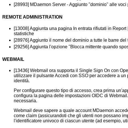
[28993] MDaemon Server - Aggiunto "dominio" alle voci 
REMOTE ADMINISTRATION
[13008] Aggiunta una pagina In entrata rifiutati in Report 
statistiche
[28976] Aggiunto il nome del dominio a tutte le barre del 
[29256] Aggiunta l'opzione "Blocca mittente quando spost
WEBMAIL
[13436] Webmail ora supporta il Single Sign On con Ope
utilizzare il pulsante Accedi con SSO per accedere a un 
identità.
Per configurare questo tipo di accesso, crea prima un'app 
configura la pagina delle impostazioni OIDC di Webmail. Ab
necessaria.
Webmail deve sapere a quale account MDaemon accederà ci
come claim (assicurandoti che gli utenti non possano impo
l'identificatore univoco di ciascun utente (ad esempio, 