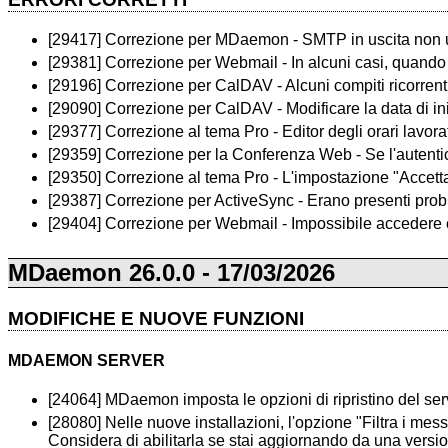
[29417] Correzione per MDaemon - SMTP in uscita non
[29381] Correzione per Webmail - In alcuni casi, quando è 
[29196] Correzione per CalDAV - Alcuni compiti ricorrent
[29090] Correzione per CalDAV - Modificare la data di ini
[29377] Correzione al tema Pro - Editor degli orari lavorat
[29359] Correzione per la Conferenza Web - Se l'autentica
[29350] Correzione al tema Pro - L'impostazione "Accetta
[29387] Correzione per ActiveSync - Erano presenti probl
[29404] Correzione per Webmail - Impossibile accedere c
MDaemon 26.0.0 - 17/03/2026
MODIFICHE E NUOVE FUNZIONI
MDAEMON SERVER
[24064] MDaemon imposta le opzioni di ripristino del se
[28080] Nelle nuove installazioni, l'opzione "Filtra i m
Considera di abilitarla se stai aggiornando da una versi