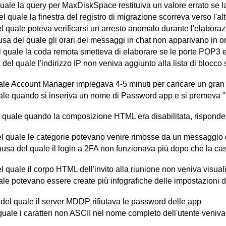
ale la query per MaxDiskSpace restituiva un valore errato se la
 quale la finestra del registro di migrazione scorreva verso l'a
el quale poteva verificarsi un arresto anomalo durante l'elabo
a del quale gli orari dei messaggi in chat non apparivano in ord
 quale la coda remota smetteva di elaborare se le porte POP3 
del quale l'indirizzo IP non veniva aggiunto alla lista di blocco
ale Account Manager impiegava 4-5 minuti per caricare un gran 
le quando si inseriva un nome di Password app e si premeva "I
l quale quando la composizione HTML era disabilitata, risponder
el quale le categorie potevano venire rimosse da un messaggio q
a del quale il login a 2FA non funzionava più dopo che la casel
 quale il corpo HTML dell'invito alla riunione non veniva visual
e potevano essere create più infografiche delle impostazioni di
del quale il server MDDP rifiutava le password delle app
ale i caratteri non ASCII nel nome completo dell'utente venivano 