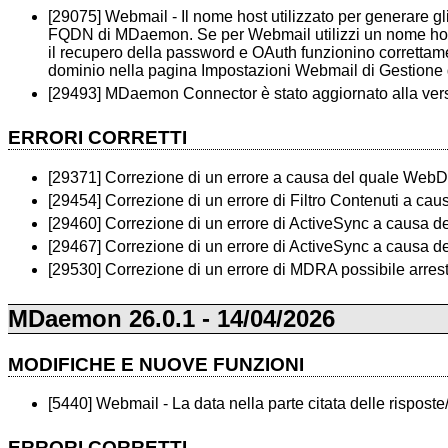
[29075] Webmail - Il nome host utilizzato per generare gli 
FQDN di MDaemon. Se per Webmail utilizzi un nome host
il recupero della password e OAuth funzionino corretta
dominio nella pagina Impostazioni Webmail di Gestione 
[29493] MDaemon Connector è stato aggiornato alla vers
ERRORI CORRETTI
[29371] Correzione di un errore a causa del quale WebDAV
[29454] Correzione di un errore di Filtro Contenuti a ca
[29460] Correzione di un errore di ActiveSync a causa d
[29467] Correzione di un errore di ActiveSync a causa del
[29530] Correzione di un errore di MDRA possibile arre
MDaemon 26.0.1 - 14/04/2026
MODIFICHE E NUOVE FUNZIONI
[5440] Webmail - La data nella parte citata delle risposte
ERRORI CORRETTI