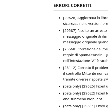
ERRORI CORRETTI
[29628] Aggiornata la libre
sicurezza nelle versioni pr
[29587] Risolto un arrest
messaggio originale di dime
messaggio originale quando
[25568] Correzione dei mes
regole di SpamAssassin. Qu
nell'intestazione "A" è racc
[28112] Corretto il proble
il controllo Mittente non v
tramite diverse risposte S
(beta only) [29625] Fixed 
(beta only) [29622] Fixed 
and submenu highlight.
(beta only) [29611] Fixed q