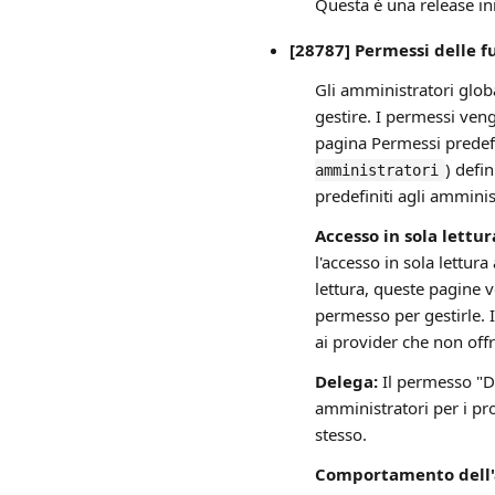
Questa è una release ini
[28787] Permessi delle f
Gli amministratori glob
gestire. I permessi ven
pagina Permessi predefi
) defi
amministratori
predefiniti agli amminis
Accesso in sola lettur
l'accesso in sola lettur
lettura, queste pagine
permesso per gestirle.
ai provider che non off
Delega:
Il permesso "Do
amministratori per i p
stesso.
Comportamento dell