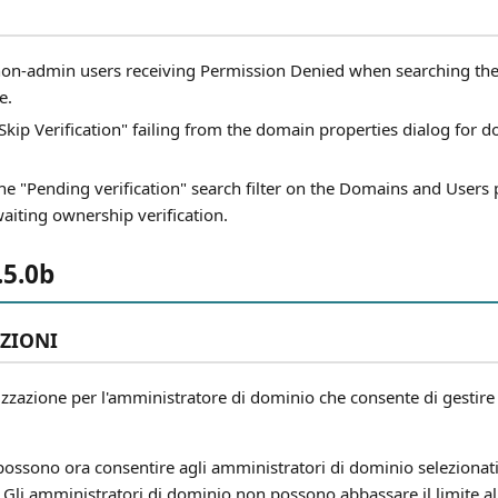
 non-admin users receiving Permission Denied when searching th
e.
"Skip Verification" failing from the domain properties dialog fo
the "Pending verification" search filter on the Domains and Users
aiting ownership verification.
.5.0b
ZIONI
zazione per l'amministratore di dominio che consente di gestire i
possono ora consentire agli amministratori di dominio selezionati
. Gli amministratori di dominio non possono abbassare il limite al