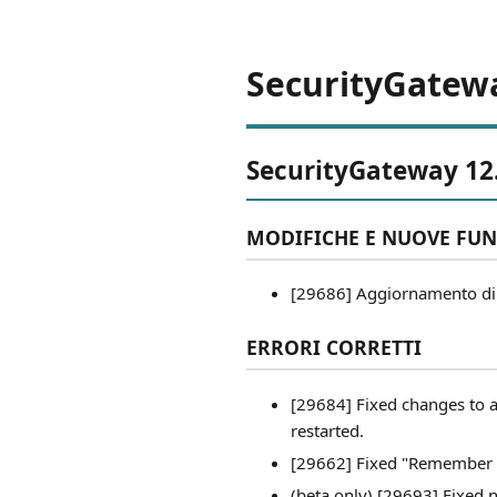
SecurityGatewa
SecurityGateway 12.
MODIFICHE E NUOVE FUN
[29686] Aggiornamento di 
ERRORI CORRETTI
[29684] Fixed changes to ad
restarted.
[29662] Fixed "Remember M
(beta only) [29693] Fixed