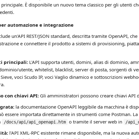
 principale. È disponibile un nuovo tema classico per gli utenti c
edenti.
per automazione e integrazione
clude un'API REST/JSON standard, descritta tramite OpenAPI, che
razione e connettere il prodotto a sistemi di provisioning, piattaf
i principali:
L'API supporta utenti, domini, alias di dominio, ammi
minio/utente, whitelist, blacklist, server di posta, sorgenti di ver
ti Sieve, voci Scudo IP, voci Vaglio dinamico e sottoscrizioni webhoo
ra.
o con chiavi API:
Gli amministratori possono creare chiavi API 
grata:
la documentazione OpenAPI leggibile da macchina è dispon
ò essere importata direttamente in strumenti come Postman. L
n
o tramite il server web in
/docs/api/api_openapi.htm
/api_
ità:
l'API XML-RPC esistente rimane disponibile, ma la nuova aut