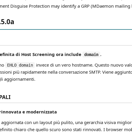
ment Disguise Protection may identify a GRP (MDaemon mailing list
.5.0a
definita di Host Screening ora include
.
domain
ano
invece di un vero hostname. Questo nuovo valor
EHLO domain
essioni più rapidamente nella conversazione SMTP. Viene aggiun
gli aggiornamenti.
PALI
 rinnovata e modernizzata
a aggiornata con un layout più pulito, una gerarchia visiva migli
edefinito chiaro che quello scuro sono stati rinnovati. I browser mo