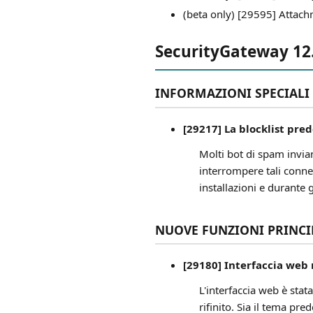
(beta only) [29595] Attach
SecurityGateway 12
INFORMAZIONI SPECIALI
[29217] La blocklist pre
Molti bot di spam invi
interrompere tali conn
installazioni e durante 
NUOVE FUNZIONI PRINCI
[29180] Interfaccia web
L'interfaccia web è stat
rifinito. Sia il tema pr