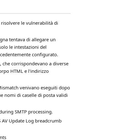
isolvere le vulnerabilità di
na tentava di allegare un
lo le intestazioni del
recedentemente configurato.
i, che corrispondevano a diverse
orpo HTML e l'indirizzo
n Mismatch venivano eseguiti dopo
e nomi di caselle di posta validi
y during SMTP processing.
RUS AV Update Log breadcrumb
nts