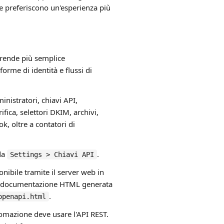
he preferiscono un'esperienza più
 rende più semplice
orme di identità e flussi di
nistratori, chiavi API,
ifica, selettori DKIM, archivi,
k, oltre a contatori di
da
.
Settings > Chiavi API
ibile tramite il server web in
a documentazione HTML generata
.
openapi.html
omazione deve usare l'API REST.