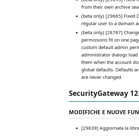
from their own archive sear
(beta only) [29665] Fixed 
regular user to a domain a
(beta only) [28787] Change
permissions fit on one pag
custom default admin permi
administrator dialogs load 
them when the account dom
global defaults. Defaults 
are never changed.
SecurityGateway 12.
MODIFICHE E NUOVE FUN
[29639] Aggiornata la libr