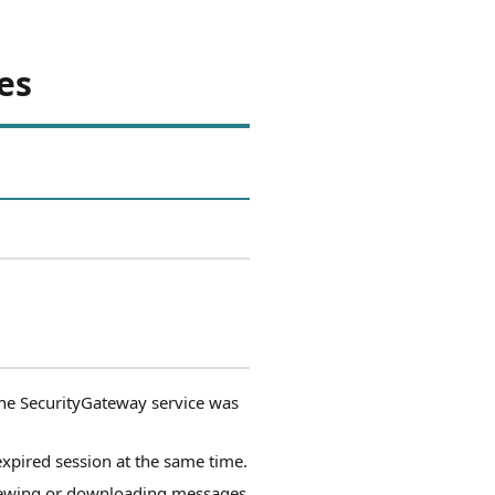
es
 the SecurityGateway service was
pired session at the same time.
viewing or downloading messages