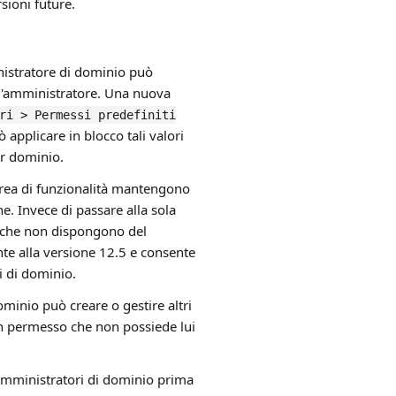
sioni future.
nistratore di dominio può
ll'amministratore. Una nuova
ri > Permessi predefiniti
 applicare in blocco tali valori
er dominio.
area di funzionalità mantengono
e. Invece di passare alla sola
 che non dispongono del
te alla versione 12.5 e consente
i di dominio.
inio può creare o gestire altri
n permesso che non possiede lui
i amministratori di dominio prima