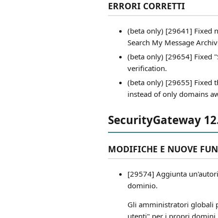
ERRORI CORRETTI
(beta only) [29641] Fixed
Search My Message Archiv
(beta only) [29654] Fixed 
verification.
(beta only) [29655] Fixed 
instead of only domains aw
SecurityGateway 12
MODIFICHE E NUOVE FUN
[29574] Aggiunta un'autoriz
dominio.
Gli amministratori globali 
utenti" per i propri domini