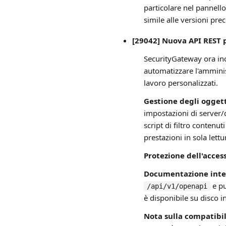
particolare nel pannello
simile alle versioni prec
[29042] Nuova API REST 
SecurityGateway ora in
automatizzare l'amminist
lavoro personalizzati.
Gestione degli oggett
impostazioni di server/do
script di filtro contenu
prestazioni in sola lettu
Protezione dell'access
Documentazione inte
e pu
/api/v1/openapi
è disponibile su disco i
Nota sulla compatibil