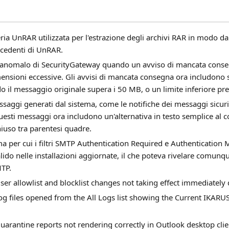
ria UnRAR utilizzata per l'estrazione degli archivi RAR in modo da r
ecedenti di UnRAR.
o anomalo di SecurityGateway quando un avviso di mancata conseg
nsioni eccessive. Gli avvisi di mancata consegna ora includono so
 il messaggio originale supera i 50 MB, o un limite inferiore p
saggi generati dal sistema, come le notifiche dei messaggi sicur
esti messaggi ora includono un'alternativa in testo semplice al c
hiuso tra parentesi quadre.
ma per cui i filtri SMTP Authentication Required e Authenticatio
alido nelle installazioni aggiornate, il che poteva rivelare comunqu
MTP.
user allowlist and blocklist changes not taking effect immediatel
log files opened from the All Logs list showing the Current IKA
uarantine reports not rendering correctly in Outlook desktop clie