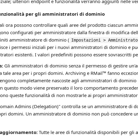
ziale; ulteriori endpoint e funzionalità verranno aggiunti nelle ver
unzionalità per gli amministratori di dominio
ali ora possono controllare quali aree del prodotto ciascun ammi
gono configurati per amministratore dalla finestra di modifica de
niti amministratore di dominio (
Impostazioni > Amministrato
nisce i permessi iniziali per i nuovi amministratori di dominio e può
tratori esistenti. I valori predefiniti possono essere sovrascritti p
a:
Gli amministratori di dominio senza il permesso di gestire un'
a a tale area per i propri domini. Archiving e RMail™ fanno eccezion
 vengono completamente nascoste agli amministratori di dominio
 In questo modo viene preservato il loro comportamento preceden
rono queste funzionalità di non mostrarle ai propri amministrator
main Admins (Delegation)" controlla se un amministratore di dom
ropri domini. Un amministratore di dominio non può concedere u
'aggiornamento:
Tutte le aree di funzionalità disponibili per gl