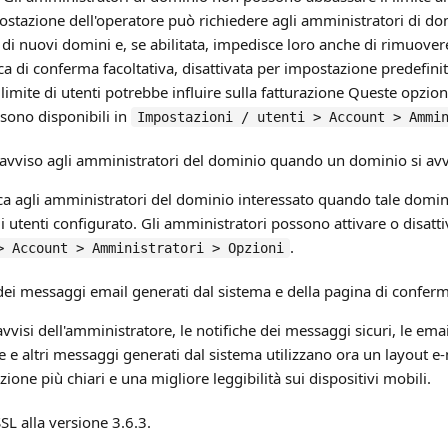
ostazione dell'operatore può richiedere agli amministratori di do
di nuovi domini e, se abilitata, impedisce loro anche di rimuovere i
a di conferma facoltativa, disattivata per impostazione predefinit
imite di utenti potrebbe influire sulla fatturazione Queste opzioni
sono disponibili in
Impostazioni / utenti > Account > Ammi
avviso agli amministratori del dominio quando un dominio si avvi
ca agli amministratori del dominio interessato quando tale domini
utenti configurato. Gli amministratori possono attivare o disatti
.
> Account > Amministratori > Opzioni
i messaggi email generati dal sistema e della pagina di conferma
vvisi dell'amministratore, le notifiche dei messaggi sicuri, le email
te e altri messaggi generati dal sistema utilizzano ora un layout e
zione più chiari e una migliore leggibilità sui dispositivi mobili.
L alla versione 3.6.3.